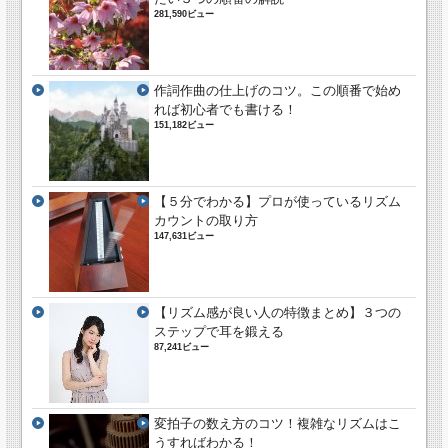
281,590ビュー
作詞作曲の仕上げのコツ。この順番で始め
れば初心者でも書ける！
151,182ビュー
【５分でわかる】プロが使っているリズム
カウントの取り方
147,631ビュー
【リズム感が良い人の特徴まとめ】３つの
ステップで耳を鍛える
87,241ビュー
変拍子の数え方のコツ！複雑なリズムはこ
うすればわかる！