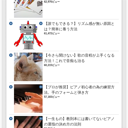
62,976ビュー
【誰でもできる？】リズム感が無い原因と
は？簡単に養う方法
61,472ビュー
【今さら聞けない】歌の音程が上手くなる
方法！これで音痴も治る
60,215ビュー
【プロが推奨】ピアノ初心者の為の練習方
法。手のフォームと弾き方
57,183ビュー
【一生もの】教則本には書いてないピアノ
の運指の決め方の法則