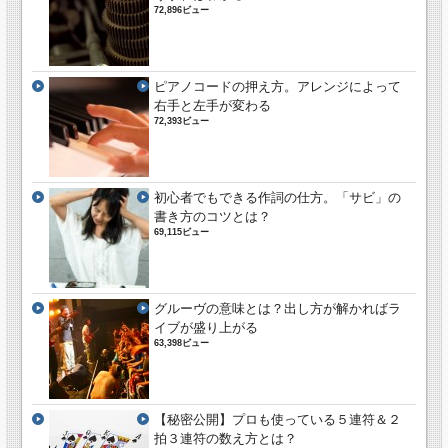
72,896ビュー
ピアノコードの押え方。アレンジによって
右手と左手が変わる
72,393ビュー
初心者でもできる作詞の仕方。「サビ」の
書き方のコツとは？
69,115ビュー
グルーヴの意味とは？出し方が解かればラ
イブが盛り上がる
63,398ビュー
【秘密公開】プロも使っている５連符＆２
拍３連符の数え方とは？