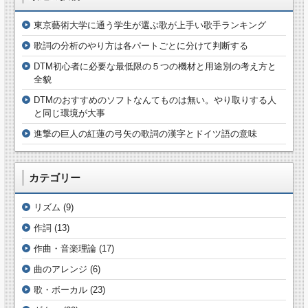
東京藝術大学に通う学生が選ぶ歌が上手い歌手ランキング
歌詞の分析のやり方は各パートごとに分けて判断する
DTM初心者に必要な最低限の５つの機材と用途別の考え方と
全貌
DTMのおすすめのソフトなんてものは無い。やり取りする人
と同じ環境が大事
進撃の巨人の紅蓮の弓矢の歌詞の漢字とドイツ語の意味
カテゴリー
リズム
(9)
作詞
(13)
作曲・音楽理論
(17)
曲のアレンジ
(6)
歌・ボーカル
(23)