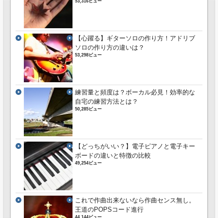
53,316ビュー
【心躍る】ギターソロの作り方！アドリブ
ソロの作り方の違いは？
53,298ビュー
練習量と頻度は？ボーカル必見！効率的な
自宅の練習方法とは？
50,285ビュー
【どっちがいい？】電子ピアノと電子キー
ボードの違いと特徴の比較
49,254ビュー
これで作曲出来ないなら作曲センス無し。
王道のPOPSコード進行
44,144ビュー