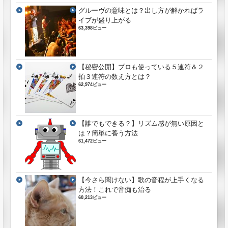
グルーヴの意味とは？出し方が解かればラ
イブが盛り上がる
63,398ビュー
【秘密公開】プロも使っている５連符＆２
拍３連符の数え方とは？
62,974ビュー
【誰でもできる？】リズム感が無い原因と
は？簡単に養う方法
61,472ビュー
【今さら聞けない】歌の音程が上手くなる
方法！これで音痴も治る
60,213ビュー