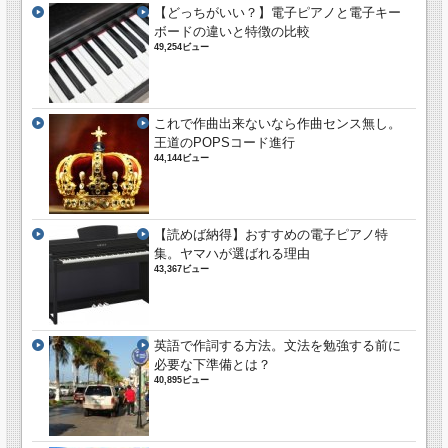
【どっちがいい？】電子ピアノと電子キー
ボードの違いと特徴の比較
49,254ビュー
これで作曲出来ないなら作曲センス無し。
王道のPOPSコード進行
44,144ビュー
【読めば納得】おすすめの電子ピアノ特
集。ヤマハが選ばれる理由
43,367ビュー
英語で作詞する方法。文法を勉強する前に
必要な下準備とは？
40,895ビュー