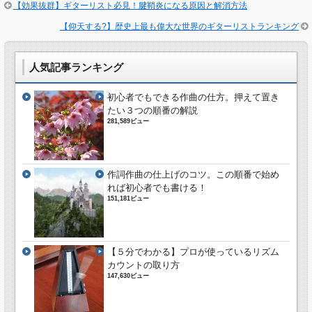
【効果抜群】ギターリスト必見！腱鞘炎になる原因と解消方法
【仰天する?】歴史上最も偉大な世界のギターリストランキング
人気記事ランキング
初心者でもできる作曲の仕方。押えて置き
たい３つの順番の解説
281,589ビュー
作詞作曲の仕上げのコツ。この順番で始め
れば初心者でも書ける！
151,181ビュー
【５分でわかる】プロが使っているリズム
カウントの取り方
147,630ビュー