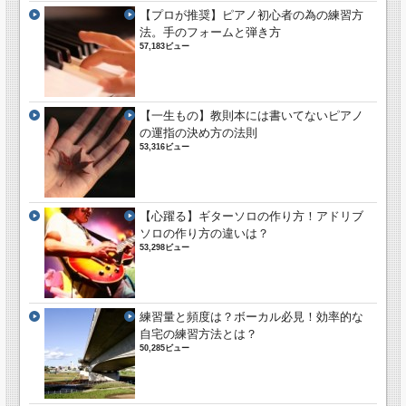
【プロが推奨】ピアノ初心者の為の練習方
法。手のフォームと弾き方
57,183ビュー
【一生もの】教則本には書いてないピアノ
の運指の決め方の法則
53,316ビュー
【心躍る】ギターソロの作り方！アドリブ
ソロの作り方の違いは？
53,298ビュー
練習量と頻度は？ボーカル必見！効率的な
自宅の練習方法とは？
50,285ビュー